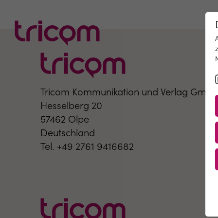
Tricom Kommunikation und Verlag Gmb
Hesselberg 20
57462 Olpe
Deutschland
Tel. +49 2761 9416682