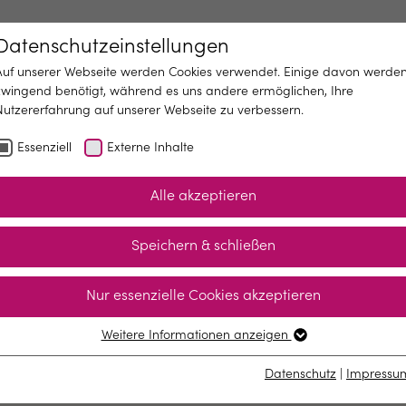
Datenschutzeinstellungen
Auf unserer Webseite werden Cookies verwendet. Einige davon werde
zwingend benötigt, während es uns andere ermöglichen, Ihre
Nutzererfahrung auf unserer Webseite zu verbessern.
Essenziell
Externe Inhalte
H
Alle akzeptieren
Speichern & schließen
Nur essenzielle Cookies akzeptieren
Weitere Informationen anzeigen
Essenziell
Essenzielle Cookies werden für grundlegende Funktionen der
Datenschutz
|
Impressu
Webseite benötigt. Dadurch ist gewährleistet, dass die Webseite